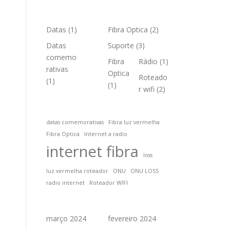
Datas
(1)
Fibra Optica
(2)
Datas
Suporte
(3)
comemo
Fibra
Rádio
(1)
rativas
Optica
Roteado
(1)
(1)
r wifi
(2)
datas comemorativas
Fibra luz vermelha
Fibra Optica
Internet a radio
internet fibra
loss
luz vermelha roteador
ONU
ONU LOSS
radio internet
Roteador WIFI
março 2024
fevereiro 2024